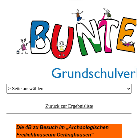
Zurück zur Ergebnisliste
Die 4B zu Besuch im „Archäologischen
Freilichtmuseum Oerlinghausen“