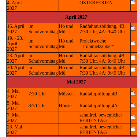
4. April
OSTERFERIEN
2027
April 2027
16. April
im
Hö und
Radfahrausbildung, 4B:
2027
Schulvormittag
Mü
7:30 Uhr, 4A: 9:40 Uhr
19. - 23.
im
Hö und
Projektwoche
April
Schulvormittag
Mü
"Trommelzauber"
2027
23. April
im
Hö und
Radfahrausbildung, 4B:
2027
Schulvormittag
Mü
7:30 Uhr, 4A: 9:40 Uhr
30. April
im
Hö und
Radfahrausbildung, 4B:
2027
Schulvormittag
Mü
7:30 Uhr, 4A: 9:40 Uhr
Mai 2027
4. Mai
7:30 Uhr
Müssen
Radfahrprüfung 4B
2027
5. Mai
8:30 Uhr
Hörste
Radfahrprüfung 4A
2027
7. Mai
schulfrei, beweglicher
2027
FERIENTAG
28. Mai
schulfrei, beweglicher
2027
FERIENTAG