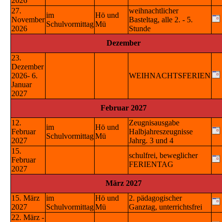
2026
27.
weihnachtlicher
im
Hö und
November
Basteltag, alle 2. - 5.
Schulvormittag
Mü
2026
Stunde
Dezember
23.
Dezember
2026- 6.
WEIHNACHTSFERIEN
Januar
2027
Februar 2027
12.
Zeugnisausgabe
im
Hö und
Februar
Halbjahreszeugnisse
Schulvormittag
Mü
2027
Jahrg. 3 und 4
15.
schulfrei, beweglicher
Februar
FERIENTAG
2027
März 2027
15. März
im
Hö und
2. pädagogischer
2027
Schulvormittag
Mü
Ganztag, unterrichtsfrei
22. März -