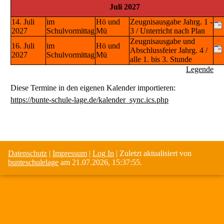
Juli 2027
14. Juli
im
Hö und
Zeugnisausgabe Jahrg. 1 -
2027
Schulvormittag
Mü
3 / Unterricht nach Plan
Zeugnisausgabe und
16. Juli
im
Hö und
Abschlussfeier Jahrg. 4 /
2027
Schulvormittag
Mü
alle 1. bis 3. Stunde
Legende
Diese Termine in den eigenen Kalender importieren:
https://bunte-schule-lage.de/kalender_sync.ics.php
Datenschutz
|
Impressum
|
Log In
| Zuletzt aktualisiert von
bunteschulelage
am 21.07.2026, 15:37:55.