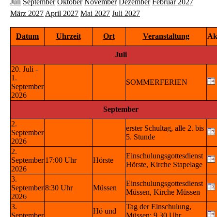
Juli
September
Oktober
November
Dezember
Februar 2027
März 2027
April 2027
Mai 2027
Juli 2027
Datum
Uhrzeit
Ort
Veranstaltung
Ak
Juli
20. Juli -
1.
SOMMERFERIEN
September
2026
September
2.
erster Schultag, alle 2. bis
September
5. Stunde
2026
2.
Einschulungsgottesdienst
September
17:00 Uhr
Hörste
Hörste, Kirche Stapelage
2026
3.
Einschulungsgottesdienst
September
8:30 Uhr
Müssen
Müssen, Kirche Müssen
2026
3.
Tag der Einschulung,
Hö und
September
Müssen: 9.30 Uhr,