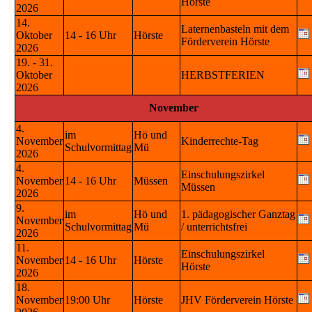
Hörste
2026
14.
Laternenbasteln mit dem
Oktober
14 - 16 Uhr
Hörste
Förderverein Hörste
2026
19. - 31.
Oktober
HERBSTFERIEN
2026
November
4.
im
Hö und
November
Kinderrechte-Tag
Schulvormittag
Mü
2026
4.
Einschulungszirkel
November
14 - 16 Uhr
Müssen
Müssen
2026
9.
im
Hö und
1. pädagogischer Ganztag
November
Schulvormittag
Mü
/ unterrichtsfrei
2026
11.
Einschulungszirkel
November
14 - 16 Uhr
Hörste
Hörste
2026
18.
November
19:00 Uhr
Hörste
JHV Förderverein Hörste