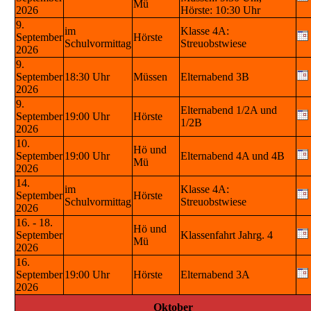
Mü
2026
Hörste: 10:30 Uhr
9.
im
Klasse 4A:
September
Hörste
Schulvormittag
Streuobstwiese
2026
9.
September
18:30 Uhr
Müssen
Elternabend 3B
2026
9.
Elternabend 1/2A und
September
19:00 Uhr
Hörste
1/2B
2026
10.
Hö und
September
19:00 Uhr
Elternabend 4A und 4B
Mü
2026
14.
im
Klasse 4A:
September
Hörste
Schulvormittag
Streuobstwiese
2026
16. - 18.
Hö und
September
Klassenfahrt Jahrg. 4
Mü
2026
16.
September
19:00 Uhr
Hörste
Elternabend 3A
2026
Oktober