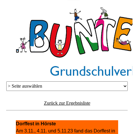
Zurück zur Ergebnisliste
Dorffest in Hörste
Am 3.11., 4.11. und 5.11.23 fand das Dorffest in